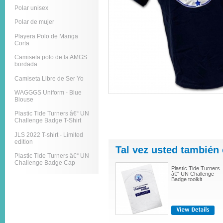
Polar unisex
Polar de mujer
Playera Polo de Manga
Corta
Camiseta polo de la AMGS
bordada
Camiseta Libre de Ser Yo
WAGGGS Uniform - Blue
Blouse
Plastic Tide Turners â€“ UN
Challenge Badge T-Shirt
JLS 2022 T-shirt - Limited
edition
Tal vez usted también 
Plastic Tide Turners â€“ UN
Challenge Badge Cap
Plastic Tide Turners
â€“ UN Challenge
Badge toolkit