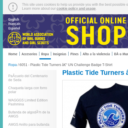
This site uses cookies to help us provide you with the best possible o
Learn more about our
cookie policy and usage
.
Ropa
/ 6051 - Plastic Tide Turners â€“ UN Challenge Badge T-Shirt
Plastic Tide Turners
PaÃ±uelo del Centenario
de Seda
Chaqueta larga con forro
polar
WAGGGS Limited Edition
Pashmina
Bufanda de algodÃ³n de la
AMGS
AMGS Anillo para bufanda