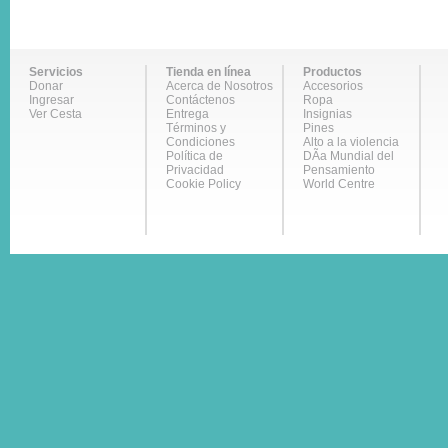
Servicios
Tienda en línea
Productos
Donar
Acerca de Nosotros
Accesorios
Ingresar
Contáctenos
Ropa
Ver Cesta
Entrega
Insignias
Términos y
Pines
Condiciones
Alto a la violencia
Política de
DÃ­a Mundial del
Privacidad
Pensamiento
Cookie Policy
World Centre