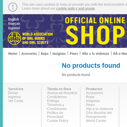
This site uses cookies to help us provide you with the best possible o
Learn more about our
cookie policy and usage
.
No products found
No products found
Servicios
Tienda en línea
Productos
Donar
Acerca de Nosotros
Accesorios
Ingresar
Contáctenos
Ropa
Ver Cesta
Entrega
Insignias
Términos y
Pines
Condiciones
Alto a la violencia
Política de
DÃ­a Mundial del
Privacidad
Pensamiento
Cookie Policy
World Centre