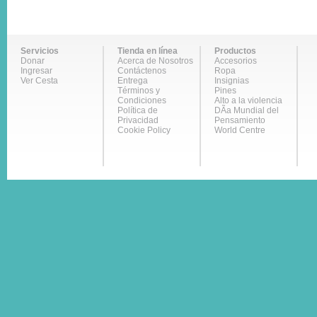
Servicios
Tienda en línea
Productos
Donar
Acerca de Nosotros
Accesorios
Ingresar
Contáctenos
Ropa
Ver Cesta
Entrega
Insignias
Términos y
Pines
Condiciones
Alto a la violencia
Política de
DÃ­a Mundial del
Privacidad
Pensamiento
Cookie Policy
World Centre