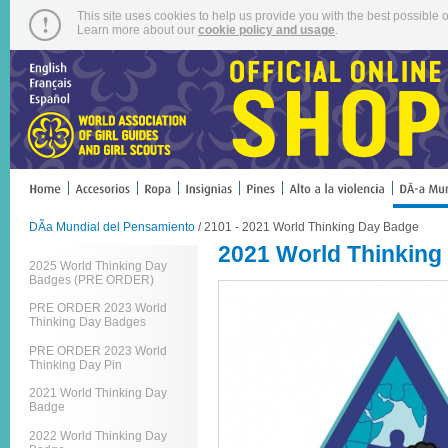
This site uses cookies to help us provide you with the best possible o
Learn more about our
cookie policy and usage
.
DÃ­a Mundial del Pensamiento
/ 2101 - 2021 World Thinking Day Badge
2021 World Thinking
2025 World Thinking Day
Badges (PRE ORDER)
PRE ORDER 2023 World
Thinking Day Badges
PRE ORDER 2023 World
Thinking Day Pin
2021 World Thinking Day
Badge
2022 World Thinking Day