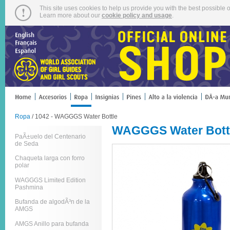
This site uses cookies to help us provide you with the best possible o
Learn more about our
cookie policy and usage
.
Ropa
/ 1042 - WAGGGS Water Bottle
WAGGGS Water Bott
PaÃ±uelo del Centenario
de Seda
Chaqueta larga con forro
polar
WAGGGS Limited Edition
Pashmina
Bufanda de algodÃ³n de la
AMGS
AMGS Anillo para bufanda