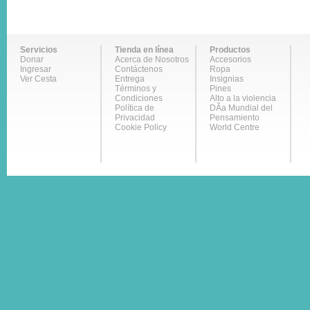
Servicios
Tienda en línea
Productos
Donar
Acerca de Nosotros
Accesorios
Ingresar
Contáctenos
Ropa
Ver Cesta
Entrega
Insignias
Términos y
Pines
Condiciones
Alto a la violencia
Política de
DÃ­a Mundial del
Privacidad
Pensamiento
Cookie Policy
World Centre