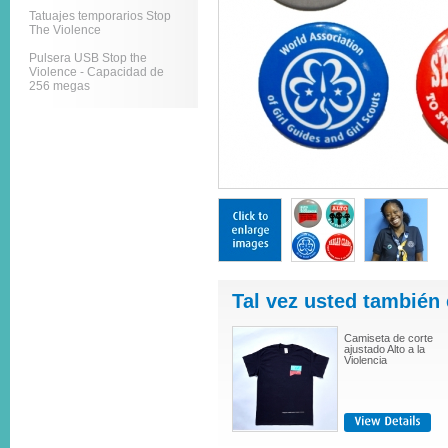
Tatuajes temporarios Stop
The Violence
Pulsera USB Stop the
Violence - Capacidad de
256 megas
Tal vez usted también 
Camiseta de corte
ajustado Alto a la
Violencia