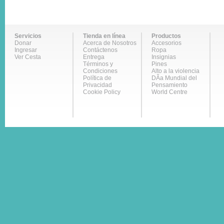
Servicios
Tienda en línea
Productos
Donar
Acerca de Nosotros
Accesorios
Ingresar
Contáctenos
Ropa
Ver Cesta
Entrega
Insignias
Términos y
Pines
Condiciones
Alto a la violencia
Política de
DÃ­a Mundial del
Privacidad
Pensamiento
Cookie Policy
World Centre