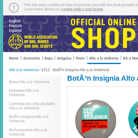
This site uses cookies to help us provide you with the best possible o
Learn more about our
cookie policy and usage
.
Alto a la violencia
/ 1012 - BotÃ³n Insignia Alto a la Violencia
BotÃ³n Insignia Alto 
Bolsa Alto a la Violencia
Etiquetas Alto a la
Violencia
Camiseta de corte ajustado
Alto a la Violencia
BotÃ³n Insignia Alto a la
Violencia
MuÃ±equeras Alto a la
Violencia