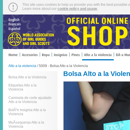
This site uses cookies to help us provide you with the best possible o
Learn more about our
cookie policy and usage
.
Alto a la violencia
/ 5009 - Bolsa Alto a la Violencia
Bolsa Alto a la Viole
Bolsa Alto a la Violencia
Etiquetas Alto a la
Violencia
Camiseta de corte ajustado
Alto a la Violencia
BotÃ³n Insignia Alto a la
Violencia
MuÃ±equeras Alto a la
Violencia