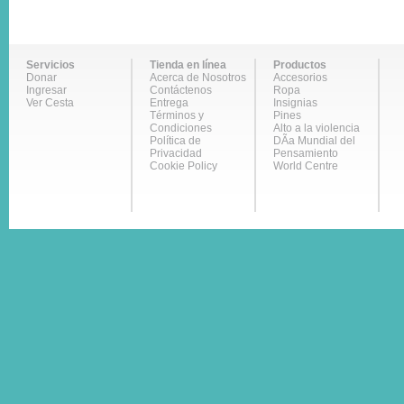
Servicios
Tienda en línea
Productos
Donar
Acerca de Nosotros
Accesorios
Ingresar
Contáctenos
Ropa
Ver Cesta
Entrega
Insignias
Términos y
Pines
Condiciones
Alto a la violencia
Política de
DÃ­a Mundial del
Privacidad
Pensamiento
Cookie Policy
World Centre