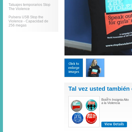
Tatuajes temporarios Stop
The Violence
Pulsera USB Stop the
Violence - Capacidad de
256 megas
Tal vez usted también 
BotÃ³n Insignia Alto
a la Violencia