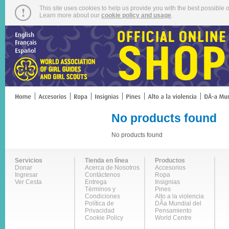
This site uses cookies to help us provide you with the best possible o
Learn more about our
cookie policy and usage
.
No products found
No products found
Servicios
Tienda en línea
Productos
Donar
Acerca de Nosotros
Accesorios
Ingresar
Contáctenos
Ropa
Ver Cesta
Entrega
Insignias
Términos y
Pines
Condiciones
Alto a la violencia
Política de
DÃ­a Mundial del
Privacidad
Pensamiento
Cookie Policy
World Centre