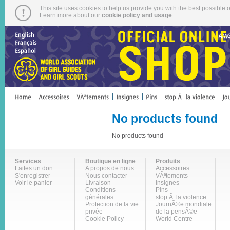
This site uses cookies to help us provide you with the best possible o
Learn more about our
cookie policy and usage
.
No products found
No products found
Services
Boutique en ligne
Produits
Faites un don
A propos de nous
Accessoires
S'enregistrer
Nous contacter
VÃªtements
Voir le panier
Livraison
Insignes
Conditions
Pins
générales
stop Ã la violence
Protection de la vie
JournÃ©e mondiale
privée
de la pensÃ©e
Cookie Policy
World Centre