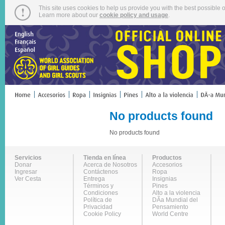
This site uses cookies to help us provide you with the best possible o
Learn more about our
cookie policy and usage
.
No products found
No products found
Servicios
Tienda en línea
Productos
Donar
Acerca de Nosotros
Accesorios
Ingresar
Contáctenos
Ropa
Ver Cesta
Entrega
Insignias
Términos y
Pines
Condiciones
Alto a la violencia
Política de
DÃ­a Mundial del
Privacidad
Pensamiento
Cookie Policy
World Centre