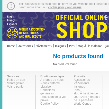
This site uses cookies to help us provide you with the best possible o
Learn more about our
cookie policy and usage
.
No products found
No products found
Services
Boutique en ligne
Produits
Faites un don
A propos de nous
Accessoires
S'enregistrer
Nous contacter
VÃªtements
Voir le panier
Livraison
Insignes
Conditions
Pins
générales
stop Ã la violence
Protection de la vie
JournÃ©e mondiale
privée
de la pensÃ©e
Cookie Policy
World Centre