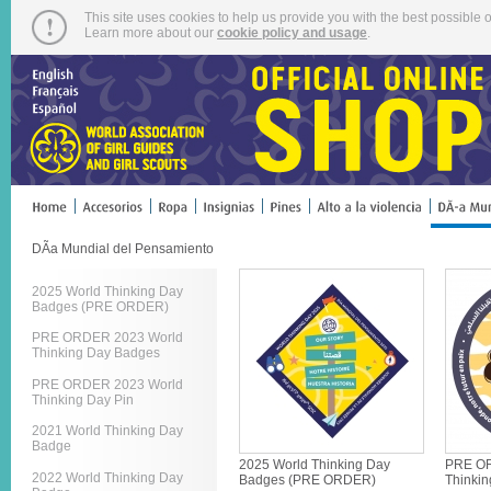
This site uses cookies to help us provide you with the best possible o
Learn more about our
cookie policy and usage
.
DÃ­a Mundial del Pensamiento
2025 World Thinking Day
Badges (PRE ORDER)
PRE ORDER 2023 World
Thinking Day Badges
PRE ORDER 2023 World
Thinking Day Pin
2021 World Thinking Day
Badge
2025 World Thinking Day
PRE OR
2022 World Thinking Day
Badges (PRE ORDER)
Thinki