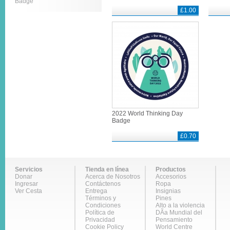
Badge
£1.00
2022 World Thinking Day
Badge
£0.70
Servicios
Tienda en línea
Productos
Donar
Acerca de Nosotros
Accesorios
Ingresar
Contáctenos
Ropa
Ver Cesta
Entrega
Insignias
Términos y
Pines
Condiciones
Alto a la violencia
Política de
DÃ­a Mundial del
Privacidad
Pensamiento
Cookie Policy
World Centre