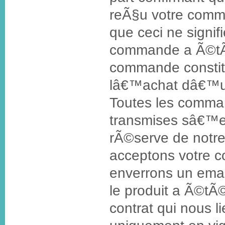
reÃ§u votre comm
que ceci ne signif
commande a Ã©tÃ
commande constit
lâ€™achat dâ€™un
Toutes les comma
transmises sâ€™e
rÃ©serve de notre 
acceptons votre 
enverrons un emai
le produit a Ã©t
contrat qui nous li