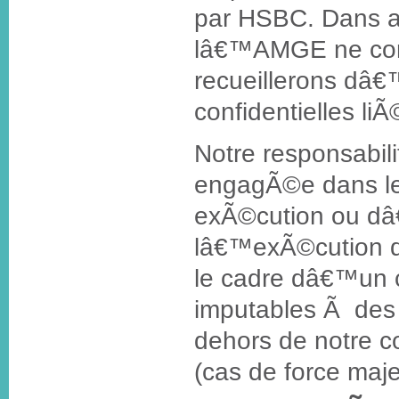
par HSBC. Dans a
lâ€™AMGE ne cons
recueillerons dâ€
confidentielles li
Notre responsabil
engagÃ©e dans le
exÃ©cution ou dâ
lâ€™exÃ©cution d
le cadre dâ€™un c
imputables Ã de
dehors de notre c
(cas de force maje