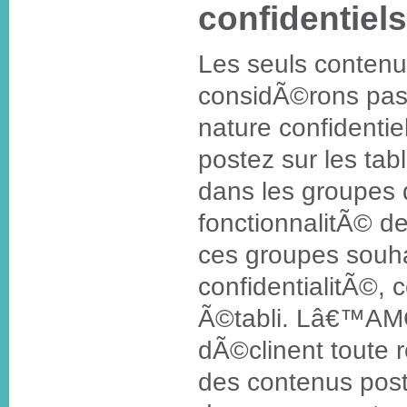
confidentiels
Les seuls conten
considÃ©rons pa
nature confidentie
postez sur les ta
dans les groupes 
fonctionnalitÃ© de
ces groupes souha
confidentialitÃ©, 
Ã©tabli. Lâ€™AMG
dÃ©clinent toute 
des contenus pos