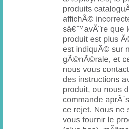
produits cataloguÃ
affichÃ© incorrec
sâ€™avÃ¨re que l
produit est plus Ã
est indiquÃ© sur n
gÃ©nÃ©rale, et ce
nous vous contact
des instructions 
produit, ou nous 
commande aprÃ¨s v
ce rejet. Nous n
vous fournir le pro