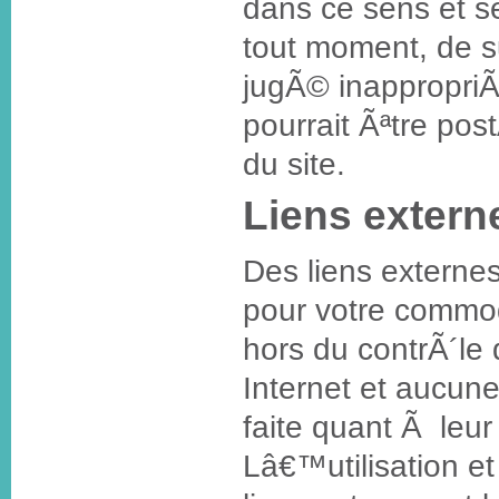
dans ce sens et s
tout moment, de s
jugÃ© inappropriÃ
pourrait Ãªtre pos
du site.
Liens extern
Des liens externes
pour votre commod
hors du contrÃ´le 
Internet et aucun
faite quant Ã leur
Lâ€™utilisation et