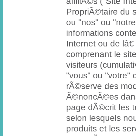
affiliÃ©s ("Site Int
PropriÃ©taire du s
ou "nos" ou "notre"
informations conte
Internet ou de l
comprenant le site
visiteurs (cumul
"vous" ou "votre" 
rÃ©serve des moda
Ã©noncÃ©es dans
page dÃ©crit les t
selon lesquels nou
produits et les se