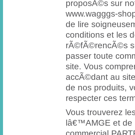
proposÃ©s sur notr
www.wagggs-shop.o
de lire soigneuse
conditions et les
rÃ©fÃ©rencÃ©s sur
passer toute comm
site. Vous comp
accÃ©dant au site
de nos produits,
respecter ces term
Vous trouverez l
lâ€™AMGE et de s
commercial PART