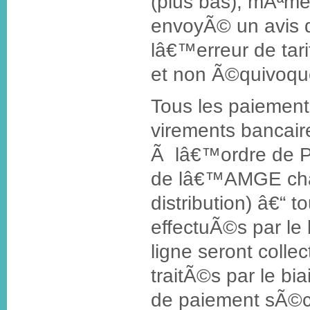
(plus bas), mÃªme
envoyÃ© un avis d
lâ€™erreur de tari
et non Ã©quivoqu
Tous les paiement
virements bancaire
Ã lâ€™ordre de Pa
de lâ€™AMGE cha
distribution) â€“ 
effectuÃ©s par le 
ligne seront colle
traitÃ©s par le b
de paiement sÃ©