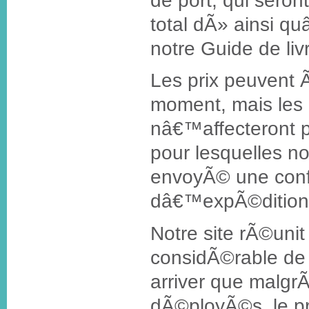
de port, qui sero
total dÃ» ainsi qu
notre Guide de liv
Les prix peuvent 
moment, mais les
nâ€™affecteront 
pour lesquelles 
envoyÃ© une conf
dâ€™expÃ©dition
Notre site rÃ©uni
considÃ©rable de p
arriver que malgrÃ
dÃ©ployÃ©s, le pr