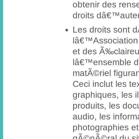
obtenir des rens
droits dâ€™auteu
Les droits sont 
lâ€™Association
et des Ã‰claire
lâ€™ensemble de
matÃ©riel figuran
Ceci inclut les te
graphiques, les il
produits, les do
audio, les inform
photographies e
gÃ©nÃ©ral du si