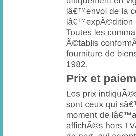
uniquement en vi
lâ€™envoi de la c
lâ€™expÃ©dition 
Toutes les comman
Ã©tablis conformÃ
fourniture de bien
1982.
Prix et paie
Les prix indiquÃ©s 
sont ceux qui sâ
moment de lâ€™ac
affichÃ©s hors TVA