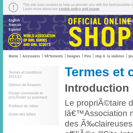
This site uses cookies to help us provide you with the best possible o
Learn more about our
cookie policy and usage
.
Termes et 
Termes et conditions
2011/12
Introduction
Options de livraison
Passer commande et
procÃ©der au paiement
Le propriÃ©taire d
Politique de retour
lâ€™Association 
Guide des tailles
des Ã‰claireuses