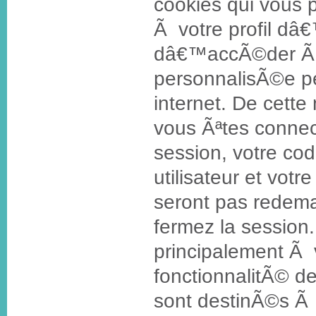
cookies qui vous 
Ã votre profil dâ€™
dâ€™accÃ©der Ã 
personnalisÃ©e p
internet. De cette
vous Ãªtes conne
session, votre co
utilisateur et vot
seront pas redem
fermez la session.
principalement Ã v
fonctionnalitÃ© 
sont destinÃ©s Ã 