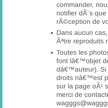
commander, nous
notifier dÃ¨s que
rÃ©ception de v
Dans aucun cas, 
Ãªtre reproduits 
Toutes les photos
font lâ€™objet de
dâ€™auteur). Si
droits nâ€™est p
sur la page oÃ¹ s
merci de contact
wagggs@wagggsw