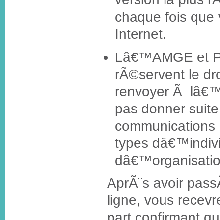
chaque fois que v
Internet.
Lâ€™AMGE et Pa
rÃ©servent le dro
renvoyer Ã lâ€™
pas donner suit
communications 
types dâ€™indiv
dâ€™organisatio
AprÃ¨s avoir pa
ligne, vous recevr
part confirmant q