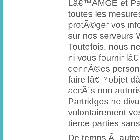
Lâ€™AMGE et Par
toutes les mesure
protÃ©ger vos inf
sur nos serveurs
Toutefois, nous n
ni vous fournir l
donnÃ©es personn
faire lâ€™objet 
accÃ¨s non auto
Partridges ne div
volontairement vo
tierce parties sans
De temps Ã autre,