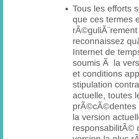
Tous les efforts s
que ces termes e
rÃ©guliÃ¨rement
reconnaissez quâ
Internet de temp
soumis Ã la vers
et conditions ap
stipulation contr
actuelle, toutes 
prÃ©cÃ©dentes 
la version actuell
responsabilitÃ©
version la plus 