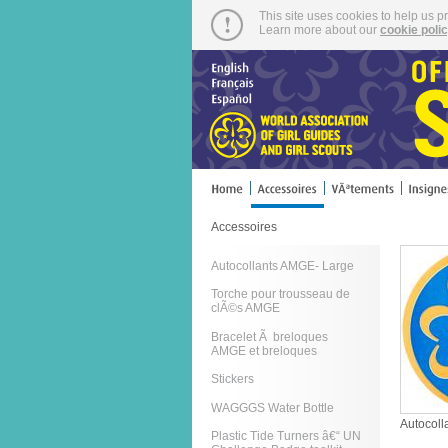
This site uses cookies to help us p
Learn more about our
cookie poli
Accessoires
Autocollants AMGE- Large
Torche pour trousseau de
clÃ©s AMGE
Bracelet Ã breloques
AMGE et breloques
Stickers
WAGGGS Water Bottle
Autocoll
Plastic Tide Turners â€“ UN