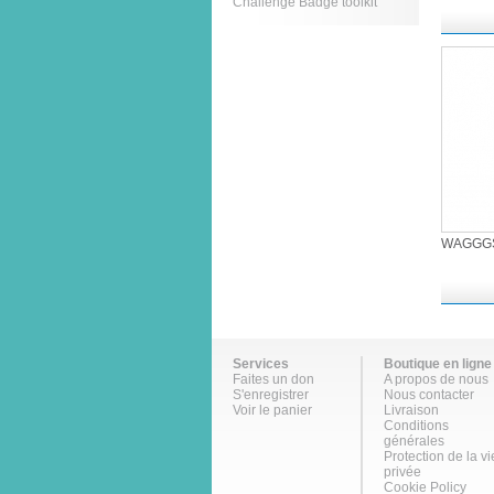
Challenge Badge toolkit
WAGGGS 
Services
Boutique en ligne
Faites un don
A propos de nous
S'enregistrer
Nous contacter
Voir le panier
Livraison
Conditions
générales
Protection de la vi
privée
Cookie Policy