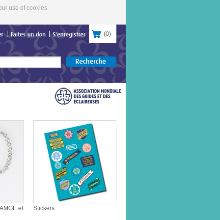
our use of cookies.
(
0
)
contacter
Faites
un
don
S'enregistrer
 AMGE et
Stickers