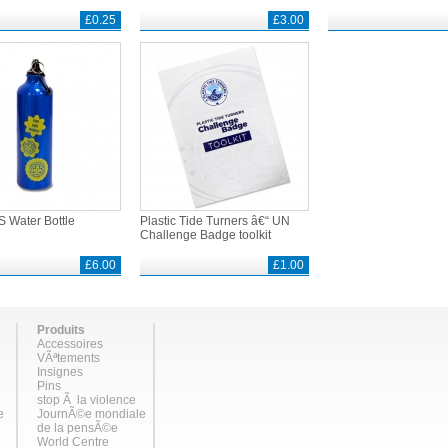
£0.25
£3.00
Water Bottle
Plastic Tide Turners â€“ UN
Challenge Badge toolkit
£6.00
£1.00
Produits
Accessoires
VÃªtements
Insignes
Pins
stop Ã la violence
e
JournÃ©e mondiale
de la pensÃ©e
World Centre