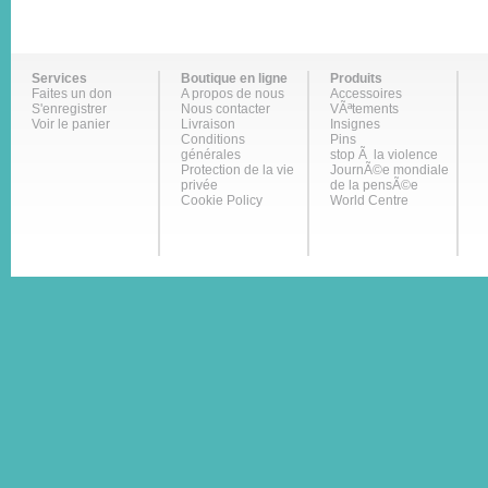
Services
Boutique en ligne
Produits
Faites un don
A propos de nous
Accessoires
S'enregistrer
Nous contacter
VÃªtements
Voir le panier
Livraison
Insignes
Conditions
Pins
générales
stop Ã la violence
Protection de la vie
JournÃ©e mondiale
privée
de la pensÃ©e
Cookie Policy
World Centre