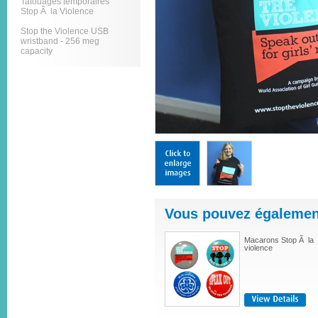
Tatouages temporaires
Stop Ã la Violence
Stop the Violence USB
wristband - 256 meg
capacity
Vous pouvez également
Macarons Stop Ã la
violence