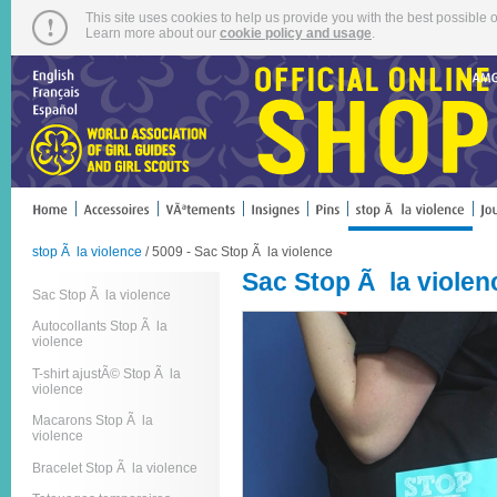
This site uses cookies to help us provide you with the best possible o
Learn more about our
cookie policy and usage
.
stop Ã la violence
/ 5009 - Sac Stop Ã la violence
Sac Stop Ã la violen
Sac Stop Ã la violence
Autocollants Stop Ã la
violence
T-shirt ajustÃ© Stop Ã la
violence
Macarons Stop Ã la
violence
Bracelet Stop Ã la violence