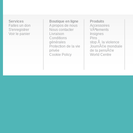
Services
Boutique en ligne
Produits
Faites un don
A propos de nous
Accessoires
S'enregistrer
Nous contacter
VÃªtements
Voir le panier
Livraison
Insignes
Conditions
Pins
générales
stop Ã la violence
Protection de la vie
JournÃ©e mondiale
privée
de la pensÃ©e
Cookie Policy
World Centre