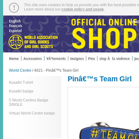
This site uses cookies to help us provide you with the best possible o
Learn more about our
cookie policy and usage
.
World Centre
/ 4021 - Pinâ€™s Team Girl
Pinâ€™s Team Girl
Kusafiri T-shirt
Kusafiri badge
5 World Centres Badge
SINGLE
Virtual World Centre badge