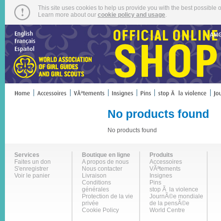
This site uses cookies to help us provide you with the best possible o
Learn more about our
cookie policy and usage
.
No products found
No products found
Services
Boutique en ligne
Produits
Faites un don
A propos de nous
Accessoires
S'enregistrer
Nous contacter
VÃªtements
Voir le panier
Livraison
Insignes
Conditions
Pins
générales
stop Ã la violence
Protection de la vie
JournÃ©e mondiale
privée
de la pensÃ©e
Cookie Policy
World Centre