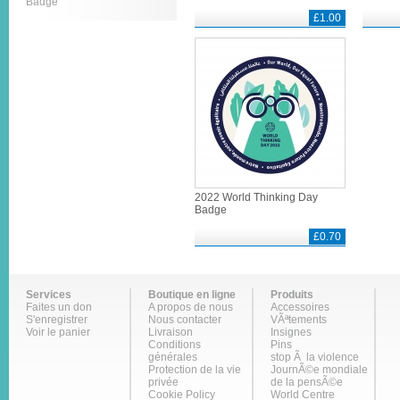
Badge
£1.00
2022 World Thinking Day
Badge
£0.70
Services
Boutique en ligne
Produits
Faites un don
A propos de nous
Accessoires
S'enregistrer
Nous contacter
VÃªtements
Voir le panier
Livraison
Insignes
Conditions
Pins
générales
stop Ã la violence
Protection de la vie
JournÃ©e mondiale
privée
de la pensÃ©e
Cookie Policy
World Centre