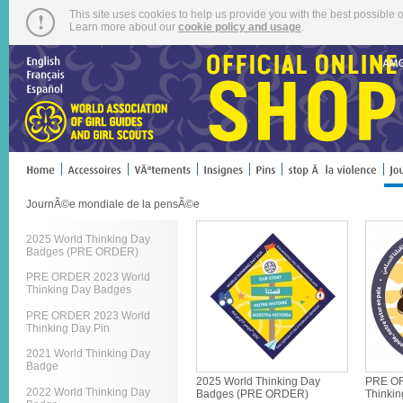
This site uses cookies to help us provide you with the best possible o
Learn more about our
cookie policy and usage
.
JournÃ©e mondiale de la pensÃ©e
2025 World Thinking Day
Badges (PRE ORDER)
PRE ORDER 2023 World
Thinking Day Badges
PRE ORDER 2023 World
Thinking Day Pin
2021 World Thinking Day
Badge
2025 World Thinking Day
PRE OR
2022 World Thinking Day
Badges (PRE ORDER)
Thinki