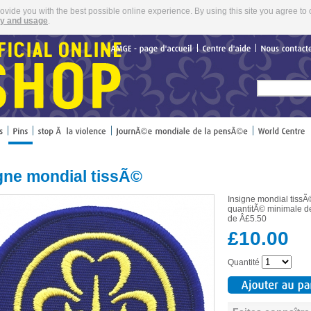
rovide you with the best possible online experience. By using this site you agree to 
cy and usage
.
AMGE
page
d'accueil
Centre
d'aide
Nous
gne mondial tissÃ©
Insigne mondial tissÃ©
quantitÃ© minimale de
de Â£5.50
£10.00
Quantité