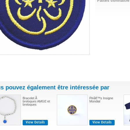
Faites connaître
s pouvez également être intéressée par
Bracelet Ã
Pinâ€™s Insigne
breloques AMGE et
Mondial
breloques