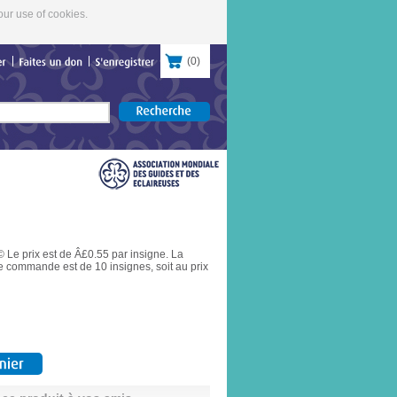
our use of cookies.
(
0
)
contacter
Faites
un
don
S'enregistrer
 Le prix est de Â£0.55 par insigne. La
 commande est de 10 insignes, soit au prix