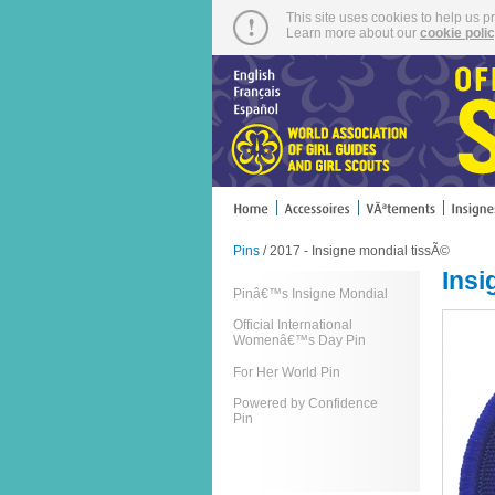
This site uses cookies to help us p
Learn more about our
cookie poli
Pins
/ 2017 - Insigne mondial tissÃ©
Insi
Pinâ€™s Insigne Mondial
Official International
Womenâ€™s Day Pin
For Her World Pin
Powered by Confidence
Pin