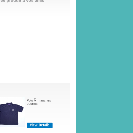
 ce produit à vos amis
Polo Ã manches
courtes